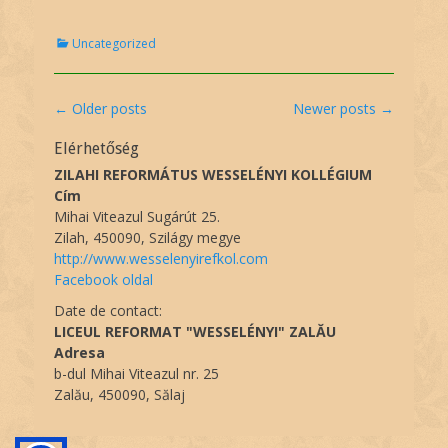
C
Uncategorized
a
t
e
Post
←
Older posts
Newer posts
→
g
navigation
o
Elérhetőség
r
i
ZILAHI REFORMÁTUS WESSELÉNYI KOLLÉGIUM
e
Cím
s
Mihai Viteazul Sugárút 25.
Zilah, 450090, Szilágy megye
http://www.wesselenyirefkol.com
Facebook oldal
Date de contact:
LICEUL REFORMAT "WESSELÉNYI" ZALĂU
Adresa
b-dul Mihai Viteazul nr. 25
Zalău, 450090, Sălaj