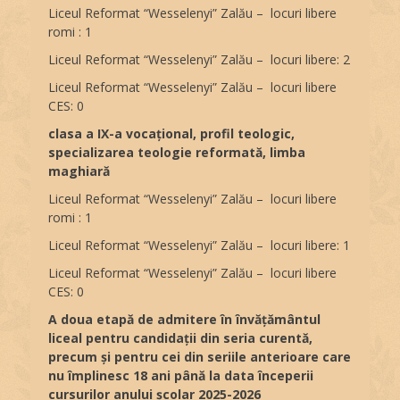
Liceul Reformat “Wesselenyi” Zalău – locuri libere
romi : 1
Liceul Reformat “Wesselenyi” Zalău – locuri libere: 2
Liceul Reformat “Wesselenyi” Zalău – locuri libere
CES: 0
clasa a IX-a vocațional, profil teologic,
specializarea teologie reformată, limba
maghiară
Liceul Reformat “Wesselenyi” Zalău – locuri libere
romi : 1
Liceul Reformat “Wesselenyi” Zalău – locuri libere: 1
Liceul Reformat “Wesselenyi” Zalău – locuri libere
CES: 0
A doua etapă de admitere în învățământul
liceal pentru candidații din seria curentă,
precum și pentru cei din seriile anterioare care
nu împlinesc 18 ani până la data începerii
cursurilor anului școlar 2025-2026