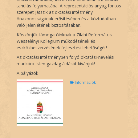
tanulás folyamatába. A reprezentációs anyag fontos
szerepet játszik az oktatási intézmény
önazonosságának erősítésében és a köztudatban
való jelenlétének biztosításában.
Köszönjük támogatóinknak a Zilahi Református
Wesselényi Kollégium működésének és
eszközbeszerzésének fejlesztési lehetőségét!
Az oktatási intézményben folyó oktatási-nevelési
munkára Isten gazdag áldását kívánjuk!
A pályázók
C
Információk
a
t
e
g
o
r
i
e
s