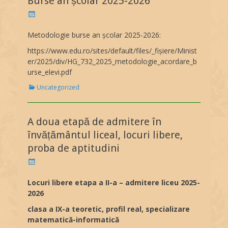
Burse an școlar 2025-2026
g
o
P
r
o
i
s
Metodologie burse an școlar 2025-2026:
e
t
s
https://www.edu.ro/sites/default/files/_fișiere/Minist
e
d
er/2025/div/HG_732_2025_metodologie_acordare_b
o
urse_elevi.pdf
n
C
Uncategorized
a
t
e
A doua etapă de admitere în
g
o
învățământul liceal, locuri libere,
r
proba de aptitudini
i
e
P
s
o
s
Locuri libere etapa a II-a – admitere liceu 2025-
t
2026
e
d
clasa a IX-a teoretic, profil real, specializare
o
matematică-informatică
n