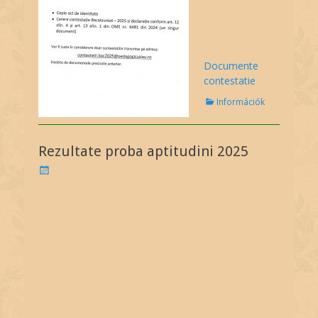
Documente
contestatie
C
Információk
a
t
e
Rezultate proba aptitudini 2025
g
o
P
r
o
i
s
e
t
s
e
d
o
n