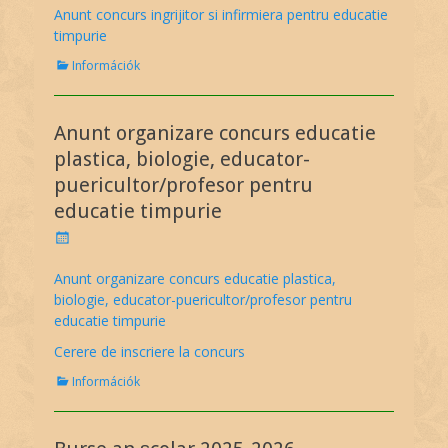
s
Anunt concurs ingrijitor si infirmiera pentru educatie
s
t
timpurie
e
d
C
Információk
o
a
n
t
e
Anunt organizare concurs educatie
g
o
plastica, biologie, educator-
r
puericultor/profesor pentru
i
educatie timpurie
e
s
P
o
s
Anunt organizare concurs educatie plastica,
t
biologie, educator-puericultor/profesor pentru
e
educatie timpurie
d
o
Cerere de inscriere la concurs
n
C
Információk
a
t
e