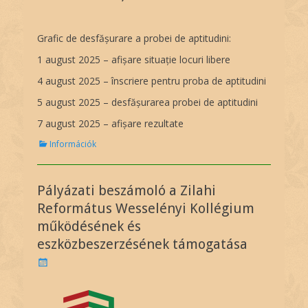
Grafic de desfășurare a probei de aptitudini:
1 august 2025 – afișare situație locuri libere
4 august 2025 – înscriere pentru proba de aptitudini
5 august 2025 – desfășurarea probei de aptitudini
7 august 2025 – afișare rezultate
C
Információk
a
t
e
Pályázati beszámoló a Zilahi
g
o
Református Wesselényi Kollégium
r
működésének és
i
eszközbeszerzésének támogatása
e
s
P
o
s
t