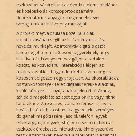
eszközöket vásároltunk az óvodás, elemi, általános
és középiskolás korcsoportok számára.
Reprezentációs anyagok megrendelésével
támogattuk az intézmény munkáját.
A projekt megvalósulása közel 500 diák
vonatkozásában segíti az intézmény oktatási-
nevelési munkáját. Az interaktív digitális asztal
lehetőséget teremt 60 óvodás gyereknek, hogy
intuitívan és könnyedén navigáljon a tartalom
között, és közvetlenül interakcióba lépjen az
alkalmazásokkal, hogy ötleteket osszon meg és
közösen dolgozzon egy projekten. Az okostáblák az
osztályközösségek tereit digitális terekké alakítják,
kiváló környezetet nyújtanak a jelenléti órákhoz,
áthidaló megoldást az esetleges online vagy hibrid
tanórákhoz. A rekeszes, zárható fémszekrények
ideális feltételt biztosítanak a gyerekek személyes
dolgainak megőrzésére (lásd pl. telefon, egyéb
értéktárgyak, könyvek, stb). A korszerű didaktikai
eszközök érdekessé, interaktívvá, élményszerűvé
teszik a tanórákat, bevonva a tanulókat is a tanítás-