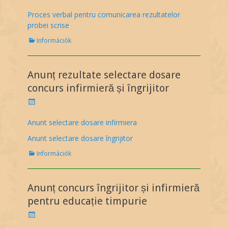
o
s
Proces verbal pentru comunicarea rezultatelor
t
probei scrise
e
d
C
Információk
o
a
n
t
e
Anunț rezultate selectare dosare
g
o
concurs infirmieră și îngrijitor
r
P
i
o
e
s
Anunt selectare dosare infirmiera
s
t
Anunt selectare dosare îngrijitor
e
d
C
Információk
o
a
n
t
e
Anunț concurs îngrijitor și infirmieră
g
o
pentru educație timpurie
r
P
i
o
e