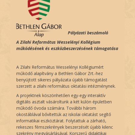
e
d
o
n
Pályázati beszámoló
A Zilahi Református Wesselényi Kollégium
működésének és eszközbeszerzésének támogatása
A Zilahi Református Wesselényi Kollégiumért
működő alapítvány a Bethlen Gábor Zrt.-hez
benyújtott sikeres pályázata újabb támogatást
szerzett a zilahi református oktatási intézménynek.
A projektnek köszönhetően egy-egy interaktív
digitális asztalt vásároltunk a két külön épületben
működő óvoda számára. További három
okostáblával bővítettük az iskolai oktatást segítő
informatikai eszköztárat. Folytattuk a zárható,
rekeszes fémszekrények beszerzését újabb kilenc
szekrény megvásárlásával. Korszerű didaktikai