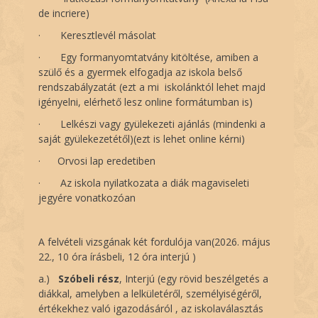
de incriere)
·
Keresztlevél másolat
·
Egy formanyomtatvány kitöltése, amiben a
szülő és a gyermek elfogadja az iskola belső
rendszabályzatát (ezt a mi iskolánktól lehet majd
igényelni, elérhető lesz online formátumban is)
·
Lelkészi vagy gyülekezeti ajánlás (mindenki a
saját gyülekezetétől)(ezt is l
ehet online kérni)
· Orvosi lap eredetiben
·
Az iskola nyilatkozata a diák magaviseleti
jegyére vonatkozóan
A felvételi vizsgának két fordulója van(2026. május
22., 10 óra írásbeli, 12 óra interjú )
a.)
Szóbeli rész
, Interjú (egy rövid beszélgetés a
diákkal, amelyben a lelkületéről, személyiségéről,
értékekhez való igazodásáról , az iskolaválasztás