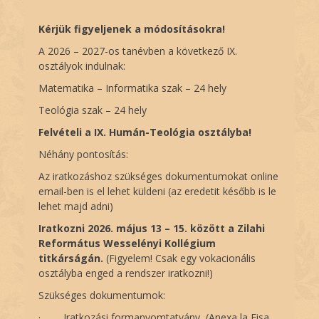
Kérjük figyeljenek a módosításokra!
A 2026 – 2027-os tanévben a következő IX.
osztályok indulnak:
Matematika – Informatika szak – 24 hely
Teológia szak – 24 hely
Felvételi a IX. Humán-Teológia osztályba!
Néhány pontosítás:
Az iratkozáshoz szükséges dokumentumokat online
email-ben is el lehet küldeni (az eredetit később is le
lehet majd adni)
Iratkozni 2026. május 13 – 15. között a Zilahi
Református Wesselényi Kollégium
titkárságán.
(Figyelem! Csak egy vokacionális
osztályba enged a rendszer iratkozni!)
Szükséges dokumentumok:
·
Iratkozási formanyomtatvány (Anexa la Fisa