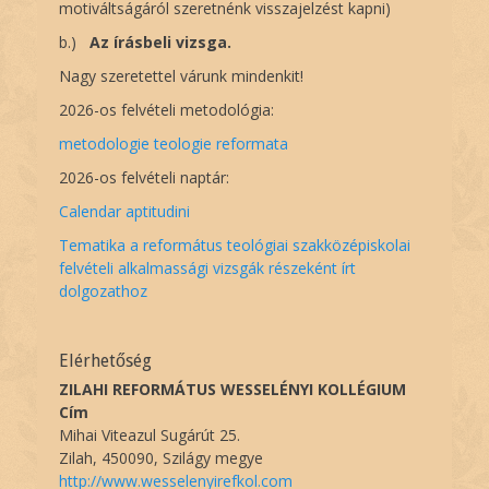
motiváltságáról szeretnénk visszajelzést kapni)
b.)
Az í
rásbeli vizsga.
Nagy szeretettel várunk mindenkit!
2026-os felvételi metodológia:
metodologie teologie reformata
2026-os felvételi naptár:
Calendar aptitudini
Tematika a református teológiai szakközépiskolai
felvételi alkalmassági vizsgák részeként írt
dolgozathoz
Elérhetőség
ZILAHI REFORMÁTUS WESSELÉNYI KOLLÉGIUM
Cím
Mihai Viteazul Sugárút 25.
Zilah, 450090, Szilágy megye
http://www.wesselenyirefkol.com