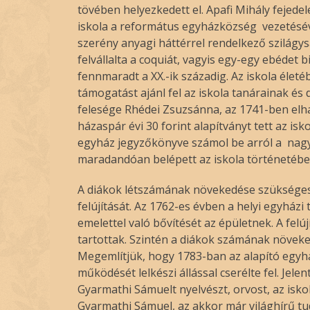
tövében helyezkedett el. Apafi Mihály fejed
iskola a református egyházközség vezetésé
szerény anyagi háttérrel rendelkező szilágys
felvállalta a coquiát, vagyis egy-egy ebédet 
fennmaradt a XX.-ik századig. Az iskola életé
támogatást ajánl fel az iskola tanárainak és
felesége Rhédei Zsuzsánna, az 1741-ben elha
házaspár évi 30 forint alapítványt tett az isk
egyház jegyzőkönyve számol be arról a nagy
maradandóan belépett az iskola történetébe,
A diákok létszámának növekedése szükségessé
felújítását. Az 1762-es évben a helyi egyház
emelettel való bővítését az épületnek. A felú
tartottak. Szintén a diákok számának növekedé
Megemlítjük, hogy 1783-ban az alapító egyhá
működését lelkészi állással cserélte fel. Je
Gyarmathi Sámuelt nyelvészt, orvost, az isko
Gyarmathi Sámuel, az akkor már világhírű tu