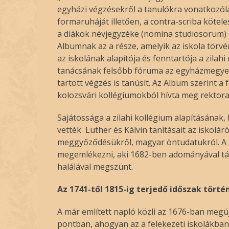
egyházi végzésekről a tanulókra vonatkozólag.
formaruháját illetően, a contra-scriba kötel
a diákok névjegyzéke (nomina studiosorum) s
Albumnak az a része, amelyik az iskola törvé
az iskolának alapítója és fenntartója a zilah
tanácsának felsőbb fóruma az egyházmegyei 
tartott végzés is tanúsít. Az Album szerint a
kolozsvári kollégiumokból hívta meg rektorai
Sajátossága a zilahi kollégium alapításának, 
vették Luther és Kálvin tanításait az iskolár
meggyőződésükről, magyar öntudatukról. A zil
megemlékezni, aki 1682-ben adományával tám
halálával megszünt.
Az 1741-től 1815-ig terjedő időszak törté
A már említett napló közli az 1676-ban megú
pontban, ahogyan az a felekezeti iskolákban