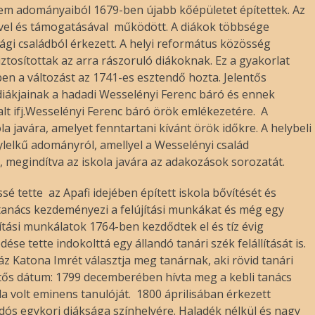
elem adományaiból 1679-ben újabb kőépületet építettek. Az
vel és támogatásával működött. A diákok többsége
ági családból érkezett. A helyi református közösség
biztosítottak az arra rászoruló diákoknak. Ez a gyakorlat
ben a változást az 1741-es esztendő hozta. Jelentős
 diákjainak a hadadi Wesselényi Ferenc báró és ennek
lt ifj.Wesselényi Ferenc báró örök emlékezetére. A
ola javára, amelyet fenntartani kívánt örök időkre. A helybeli
lelkű adományról, amellyel a Wesselényi család
 megindítva az iskola javára az adakozások sorozatát.
 tette az Apafi idejében épített iskola bővítését és
i tanács kezdeményezi a felújítási munkákat és még egy
jítási munkálatok 1764-ben kezdődtek el és tíz évig
se tette indokolttá egy állandó tanári szék felállítását is.
z Katona Imrét választja meg tanárnak, aki rövid tanári
lentős dátum: 1799 decemberében hívta meg a kebli tanács
la volt eminens tanulóját. 1800 áprilisában érkezett
dós egykori diáksága színhelyére. Haladék nélkül és nagy