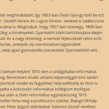
lás meghírdetését. Így 1803-ban Óvári György tölti be ezt
r- Osváth Ferenc és Lugosi Ferenc- nevével is találkozunk.
k száma is. Megtudjuk, hogy 1807-ben tizenegy, 1808-ban
ezűleg a törvényeket. Gyarmathi zilahi tartózkodása idején
tait. Az a nagy tehetség, a nemzet fejlesztését célzó erős
tartás, amelyek oly szerencsésen egyesültek
, mely igazi gymnasialis szervezetet Gyarmathitól vett.
 Sámuel helyére 1810-ben a szilágyballai református
 meg. Bereckiben kiváló oktatói képességgel bíró tanárt
gbontott rendet és fegyelmet helyreállította és fenn is
gadta a kolozsvári református kollégium teológiai
sa után a zilahi református egyházközség 1815.
sefet hívta meg a professzori székbe, Balogh Mihály
es Péter jegyző aláírásával. Salamon József nevéhez