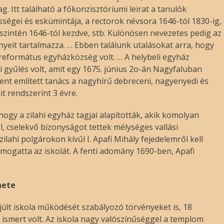
 Itt található a főkonzisztóriumi leirat a tanulók
ességei és eskümintája, a rectorok névsora 1646-tól 1830-ig,
zintén 1646-tól kezdve, stb. Különösen nevezetes pedig az
nyeit tartalmazza. … Ebben találunk utalásokat arra, hogy
i református egyházközség volt. … A helybeli egyház
gyűlés volt, amit egy 1675. június 2o-án Nagyfaluban
 fent említett tanács a nagyhírű debreceni, nagyenyedi és
t rendszerint 3 évre.
hogy a zilahi egyház tagjai alapították, akik komolyan
ól, cselekvő bizonyságot tettek mélységes vallási
ahi polgárokon kívűl I. Apafi Mihály fejedelemről kell
ogatta az iskolát. A fenti adomány 1690-ben, Apafi
nete
júlt iskola működését szabályozó törvényeket is, 18
 ismert volt. Az iskola nagy valószínűséggel a templom