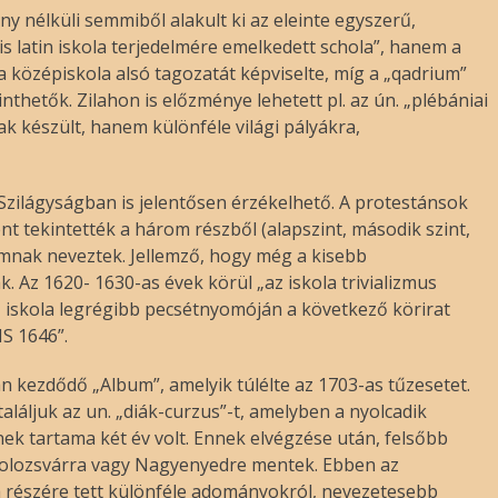
 nélküli semmiből alakult ki az eleinte egyszerű,
kis latin iskola terjedelmére emelkedett schola”, hanem a
a középiskola alsó tagozatát képviselte, míg a „qadrium”
nthetők. Zilahon is előzménye lehetett pl. az ún. „plébániai
k készült, hanem különféle világi pályákra,
 Szilágyságban is jelentősen érzékelhető. A protestánsok
 tekintették a három részből (alapszint, második szint,
iumnak neveztek. Jellemző, hogy még a kisebb
. Az 1620- 1630-as évek körül „az iskola trivializmus
z iskola legrégibb pecsétnyomóján a következő körirat
S 1646”.
n kezdődő „Album”, amelyik túlélte az 1703-as tűzesetet.
láljuk az un. „diák-curzus”-t, amelyben a nyolcadik
ek tartama két év volt. Ennek elvégzése után, felsőbb
Kolozsvárra vagy Nagyenyedre mentek. Ebben az
a részére tett különféle adományokról, nevezetesebb