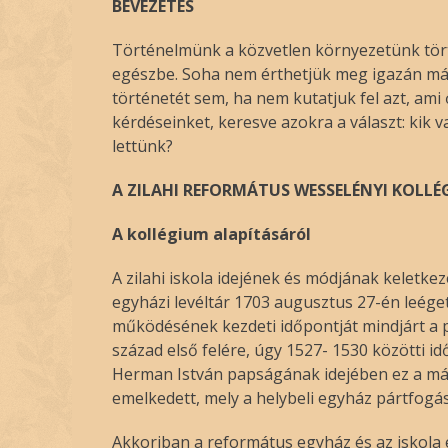
BEVEZETÉS
Történelmünk a közvetlen környezetünk tört
egészbe. Soha nem érthetjük meg igazán m
történetét sem, ha nem kutatjuk fel azt, ami
kérdéseinket, keresve azokra a választ: kik
lettünk?
A ZILAHI REFORMÁTUS WESSELÉNYI KOLL
A kollégium alapításáról
A zilahi iskola idejének és módjának keletk
egyházi levéltár 1703 augusztus 27-én leégett
működésének kezdeti időpontját mindjárt a pr
század első felére, úgy 1527- 1530 közötti i
Herman István papságának idejében ez a már l
emelkedett, mely a helybeli egyház pártfogás
Akkoriban a református egyház és az iskola e