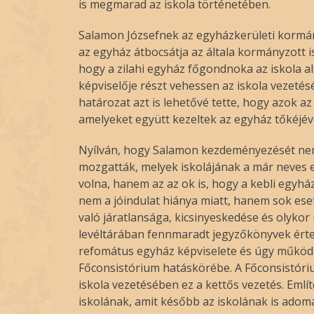
is megmarad az iskola történetében.
Salamon Józsefnek az egyházkerületi korm
az egyház átbocsátja az általa kormányzott isk
hogy a zilahi egyház főgondnoka az iskola a
képviselője részt vehessen az iskola vezet
határozat azt is lehetővé tette, hogy azok az
amelyeket együtt kezeltek az egyház tőkéjével
Nyílván, hogy Salamon kezdeményezését nem
mozgatták, melyek iskolájának a már neves er
volna, hanem az az ok is, hogy a kebli egyh
nem a jóindulat hiánya miatt, hanem sok es
való járatlansága, kicsinyeskedése és olykor
levéltárában fennmaradt jegyzőkönyvek érte
refomátus egyház képviselete és úgy működik
Főconsistórium hatáskörébe. A Főconsistórium
iskola vezetésében ez a kettős vezetés. Említ
iskolának, amit később az iskolának is adom