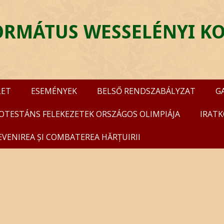
FORMÁTUS WESSELÉNYI K
LET
ESEMÉNYEK
BELSŐ RENDSZABÁLYZAT
G
ROTESTÁNS FELEKEZETEK ORSZÁGOS OLIMPIÁJA
IRATK
EVENIREA ȘI COMBATEREA HĂRȚUIRII