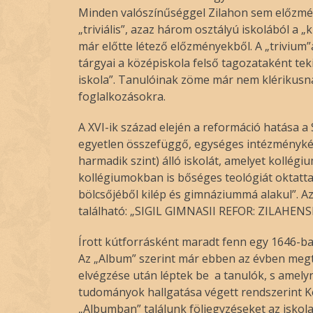
Minden valószínűséggel Zilahon sem előzmény
„triviális”, azaz három osztályú iskolából a „
már előtte létező előzményekből. A „trivium”
tárgyai a középiskola felső tagozataként teki
iskola”. Tanulóinak zöme már nem klérikusna
foglalkozásokra.
A XVI-ik század elején a reformáció hatása a
egyetlen összefüggő, egységes intézményként
harmadik szint) álló iskolát, amelyet kollég
kollégiumokban is bőséges teológiát oktattak
bölcsőjéből kilép és gimnáziummá alakul”. A
található: „SIGIL GIMNASII REFOR: ZILAHENSI
Írott kútforrásként maradt fenn egy 1646-ba
Az „Album” szerint már ebben az évben megta
elvégzése után léptek be a tanulók, s amelyn
tudományok hallgatása végett rendszerint 
„Albumban” találunk följegyzéseket az iskol