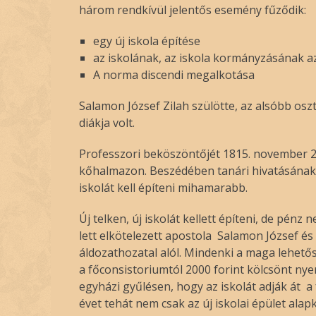
három rendkívül jelentős esemény fűződik:
egy új iskola építése
az iskolának, az iskola kormányzásának az
A norma discendi megalkotása
Salamon József Zilah szülötte, az alsóbb os
diákja volt.
Professzori beköszöntőjét 1815. november 2-á
kőhalmazon. Beszédében tanári hivatásának p
iskolát kell építeni mihamarabb.
Új telken, új iskolát kellett építeni, de pén
lett elkötelezett apostola Salamon József é
áldozathozatal alól. Mindenki a maga lehető
a főconsistoriumtól 2000 forint kölcsönt nye
egyházi gyűlésen, hogy az iskolát adják át a
évet tehát nem csak az új iskolai épület ala