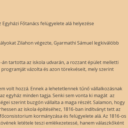
 Egyházi Főtanács felügyelete alá helyezése
ztályokat Zilahon végezte, Gyarmathi Sámuel legkiválóbb
n tartotta az iskola udvarán, a rozzant épület melletti
rogramját vázolta és azon törekvéseit, mely szerint
z nem volt hozzá. Ennek a lehetetlennek tűnő vállalkozásnak
s az egyház minden tagja. Senki sem vonta ki magát az
ségei szerint buzgón vállalta a maga részét. Salamon, hogy
rhessen az iskola építéséhez, 1816-ban indítványt tett az
 főconsistorium kormányzása és felügyelete alá. Az 1816-os
pkövének letétele teszi emlékezetessé, hanem válaszkőként