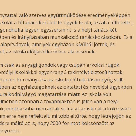
ányzattal való szerves együttműködése eredményeképpen
olát a főtanács kerületi felügyelete alá, azzal a feltétellel,
lgondnoka legyen egyszersmint, s a helyi tanács két
ésében és irányításában munkálkodó tanácskozásokon. Ez a
 alapítványok, amelyek egyházon kívűlről jöttek, és
, az iskola előljárói kezelése alá essenek.
 csak az anyagi gondok vagy csupán erkölcsi rugók
délyi iskolákkal egyenrangú tekintélyt biztosíthattak
áztanács kormányzása az iskola előhaladásán nyűg volt-
etben az egyháztagoknak az oktatási és nevelési ügyekben
 uralkodni vágyó magatartása miatt. Az iskola volt
lmében azonban a továbbiakban is jelen van a helyi
, mintha soha nem adták volna át az iskolát a kolozsvári
 erre nem reflektált, mi több eltűrte, hogy létrejöjjön az
ésre méltó az is, hogy 2000 forintot kölcsönzött az
ányozott.