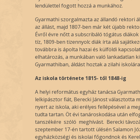
lendülettel fogott hozzá a munkához.
Gyarmathi szorgalmazta az állandó rektori ál
az állást, majd 1807-ben már két újabb rekto
Évről évre nőtt a subscribáló tógátus diáko
tíz, 1809-ben tizennyolc diák írta alá sajátk
továbbra is ápolta hazai és külföldi kapcsola
elhatározás, a munkában való lankadatlan ki
Gyarmathiban, áldást hoztak a zilahi iskolára
Az iskola története 1815- től 1848-ig
A helyi református egyház tanácsa Gyarmathi
lelkipásztor fiát, Berecki Jánost választotta
nyert az iskola, aki erélyes fellépésével a me
tudta tartan. Öt évi tanároskodása után elfo
tanszékére szóló meghívást. Berecki távozá
szeptember 17-én tartott ülésén Salamon Józ
egyházközségi és iskolai főgondnok és Kerek