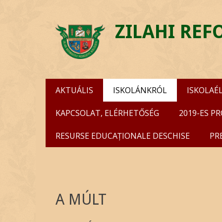
ZILAHI RE
Skip
Primary Menu
AKTUÁLIS
ISKOLÁNKRÓL
ISKOLAÉ
to
content
KAPCSOLAT, ELÉRHETŐSÉG
2019-ES P
RESURSE EDUCAȚIONALE DESCHISE
PR
A MÚLT