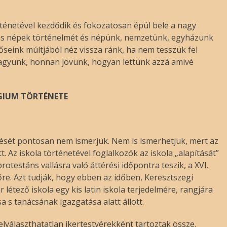
énetével kezdődik és fokozatosan épül bele a nagy
ás népek történelmét és népünk, nemzetünk, egyházunk
 őseink múltjából néz vissza ránk, ha nem tesszük fel
 vagyunk, honnan jövünk, hogyan lettünk azzá amivé
ÉGIUM TÖRTÉNETE
ezését pontosan nem ismerjük. Nem is ismerhetjük, mert az
. Az iskola történetével foglalkozók az iskola „alapítását”
otestáns vallásra való áttérési időpontra teszik, a XVI.
dőre. Azt tudják, hogy ebben az időben, Keresztszegi
étező iskola egy kis latin iskola terjedelmére, rangjára
a s tanácsának igazgatása alatt állott.
lválaszthatatlan ikertestvérekként tartoztak össze.