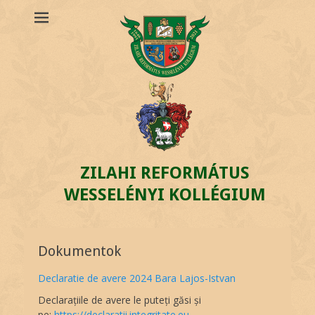
ZILAHI REFORMÁTUS
WESSELÉNYI KOLLÉGIUM
Dokumentok
Declaratie de avere 2024 Bara Lajos-Istvan
Declarațiile de avere le puteți găsi și
pe:
https://declaratii.integritate.eu