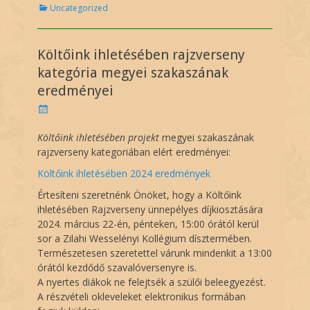
C
Uncategorized
a
t
e
Költőink ihletésében rajzverseny
g
o
kategória megyei szakaszának
r
eredményei
i
e
P
s
o
s
K
öltőink ihletésében projekt
megyei szakaszának
t
rajzverseny kategoriában elért eredményei:
e
d
Költőink ihletésében 2024 eredmények
o
Értesíteni szeretnénk Önöket, hogy a Költőink
n
ihletésében Rajzverseny ünnepélyes díjkiosztására
2024. március 22-én, pénteken, 15:00 órától kerül
sor a Zilahi Wesselényi Kollégium dísztermében.
Természetesen szeretettel várunk mindenkit a 13:00
órától kezdődő szavalóversenyre is.
A nyertes diákok ne felejtsék a szülői beleegyezést.
A részvételi okleveleket elektronikus formában