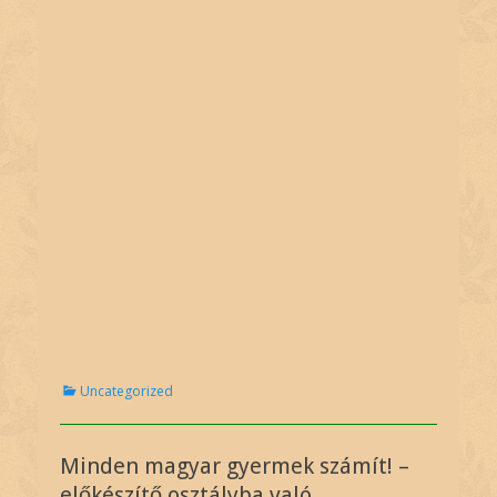
C
Uncategorized
a
t
e
Minden magyar gyermek számít! –
g
o
előkészítő osztályba való