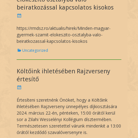
r
beiratkozással kapcsolatos kisokos
i
e
P
s
o
s
https://rmdsz.ro/aktualis/hirek/Minden-magyar-
t
gyermek-szamit-elokeszito-osztalyba-valo-
e
beiratkozassal-kapcsolatos-kisokos
d
o
C
Uncategorized
n
a
t
e
Költőink ihletésében Rajzverseny
g
o
értesítő
r
P
i
o
e
s
Értesíteni szeretnénk Önöket, hogy a Költőink
s
t
ihletésében Rajzverseny ünnepélyes díjkiosztására
e
2024. március 22-én, pénteken, 15:00 órától kerül
d
sor a Zilahi Wesselényi Kollégium dísztermében.
o
Természetesen szeretettel várunk mindenkit a 13:00
n
órától kezdődő szavalóversenyre is.