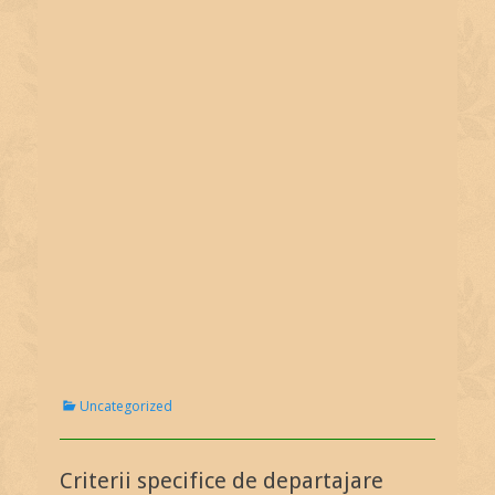
C
Uncategorized
a
t
e
Criterii specifice de departajare
g