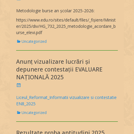
o
s
Metodologie burse an școlar 2025-2026:
t
https://www.edu.ro/sites/default/files/_fișiere/Minist
e
d
er/2025/div/HG_732_2025_metodologie_acordare_b
o
urse_elevi.pdf
n
C
Uncategorized
a
t
e
Anunț vizualizare lucrări și
g
o
depunere contestații EVALUARE
r
NAȚIONALĂ 2025
i
e
P
s
o
s
Liceul_Reformat_Informatii vizualizare si contestatie
t
EN8_2025
e
d
C
Uncategorized
o
a
n
t
e
Rezultate proba aptitudini 2025
g