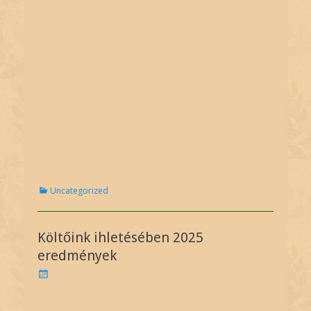
C
Uncategorized
a
t
e
Költőink ihletésében 2025
g
o
eredmények
r
P
i
o
e
s
s