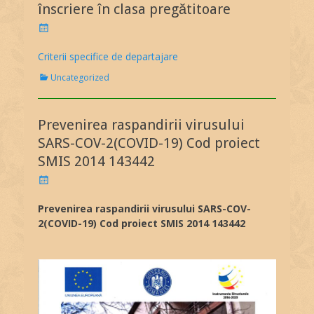
o
înscriere în clasa pregătitoare
r
P
i
o
e
s
Criterii specifice de departajare
s
t
C
Uncategorized
e
a
d
t
o
e
n
Prevenirea raspandirii virusului
g
o
SARS-COV-2(COVID-19) Cod proiect
r
SMIS 2014 143442
i
e
P
s
o
s
Prevenirea raspandirii virusului SARS-COV-
t
2(COVID-19) Cod proiect SMIS 2014 143442
e
d
o
n