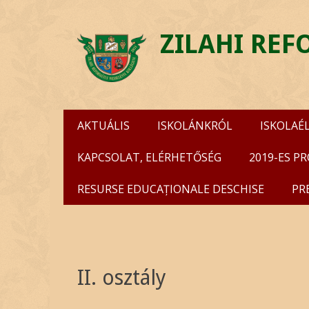
ZILAHI RE
Skip
Primary Menu
AKTUÁLIS
ISKOLÁNKRÓL
ISKOLAÉ
to
content
KAPCSOLAT, ELÉRHETŐSÉG
2019-ES P
RESURSE EDUCAȚIONALE DESCHISE
PR
II. osztály