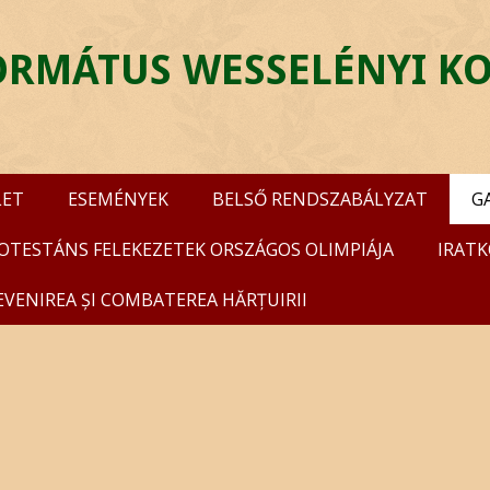
FORMÁTUS WESSELÉNYI K
LET
ESEMÉNYEK
BELSŐ RENDSZABÁLYZAT
G
ROTESTÁNS FELEKEZETEK ORSZÁGOS OLIMPIÁJA
IRATK
EVENIREA ȘI COMBATEREA HĂRȚUIRII