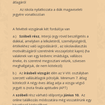
átlagáról
·
Az iskola nyilatkozata a diák magaviseleti
jegyére vonatkozóan
A felvételi vizsgának két fordulója van
a.)
Szóbeli rész
, Interjú (egy rövid beszélgetés a
diákkal, amelyben a lelkületéről, személyiségéről,
értékekhez való iagzodásáról , az iskolaválasztás
motiváltságáról szeretnénk visszajelzést kapni) (ha
valakinek van egy kedvenc imádsága, vallásos
éneke, és szeretné megosztani velünk, szívesen
meghallgatjuk, de nem kötelező)
b.)
Az
írásbeli vizsgát
idén az V-VIII. osztályban
szerzett vallásátlagok pótolják. Minimum 7. átlag
kötelező! A négy éves átlag adja a vizsga végső
jegyét is (nota finala aptitudini (APT)
A
szóbeli
rész várható időpontja
június 10.
Az
online találkozás módozatára még visszatérünk egy
következő körlevélben!