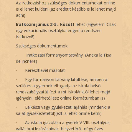
Az iratkozáshoz szükséges dokumentumokat online
is el lehet küldeni (az eredetit később is le lehet majd
adni)
Iratkozni június 2-5. között
lehet (Figyelem! Csak
egy vokacionális osztályba enged a rendszer
iratkozni!)
Szükséges dokumentumok:
·
Iratkozási formanyomtatvány (Anexa la Fisa
de incriere)
·
Keresztlevél másolat
·
Egy formanyomtatvány kitöltése, amiben a
szülő és a gyermek elfogadja az iskola belső
rendszabályzatát (ezt a mi iskolánktól lehet majd
igényelni, elérhető lesz online formátumban is)
·
Lelkészi vagy gyülekezeti ajánlás (mindenki a
saját gyülekezetétől)(ezt is lehet online kérni)
·
Az iskola igazolása a gyerek V-VIII. osztályos
vallásórai lezárásainak helyzetéről, négy éves